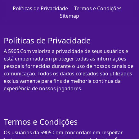
Políticas de Privacidade
Termos e Condições
Sitemap
Políticas de Privacidade
A 5905.Com valoriza a privacidade de seus usuários e
está empenhada em proteger todas as informações
pessoais fornecidas durante o uso de nossos canais de
comunicação. Todos os dados coletados são utilizados
exclusivamente para fins de melhoria contínua da
experiência de nossos jogadores.
Termos e Condições
Os usuários da 5905.Com concordam em respeitar