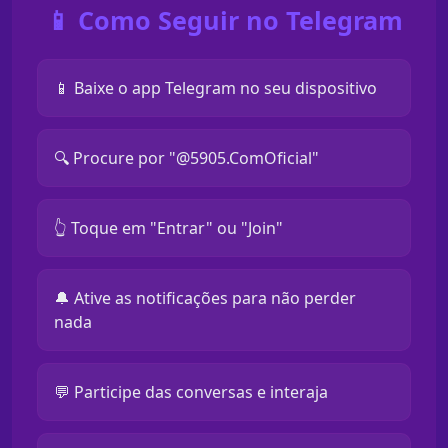
📱 Como Seguir no Telegram
📱 Baixe o app Telegram no seu dispositivo
🔍 Procure por "@5905.ComOficial"
👆 Toque em "Entrar" ou "Join"
🔔 Ative as notificações para não perder
nada
💬 Participe das conversas e interaja