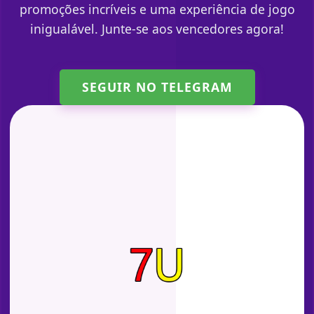
promoções incríveis e uma experiência de jogo
inigualável. Junte-se aos vencedores agora!
SEGUIR NO TELEGRAM