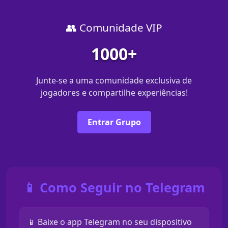
👥 Comunidade VIP
1000+
Junte-se a uma comunidade exclusiva de
jogadores e compartilhe experiências!
Entrar Grupo
📱 Como Seguir no Telegram
📱 Baixe o app Telegram no seu dispositivo