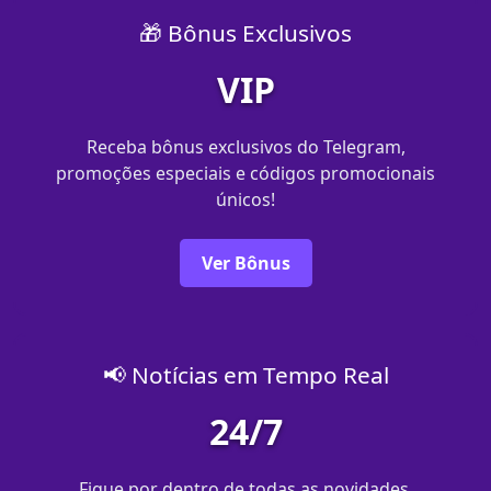
🎁 Bônus Exclusivos
VIP
Receba bônus exclusivos do Telegram,
promoções especiais e códigos promocionais
únicos!
Ver Bônus
📢 Notícias em Tempo Real
24/7
Fique por dentro de todas as novidades,